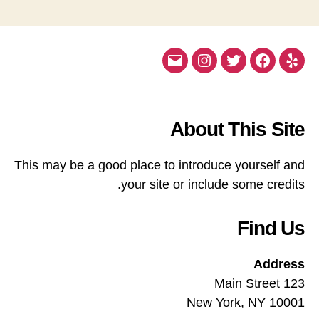
Email
Instagram
Twitter
Facebook
Yelp
About This Site
This may be a good place to introduce yourself and
your site or include some credits.
Find Us
Address
123 Main Street
New York, NY 10001