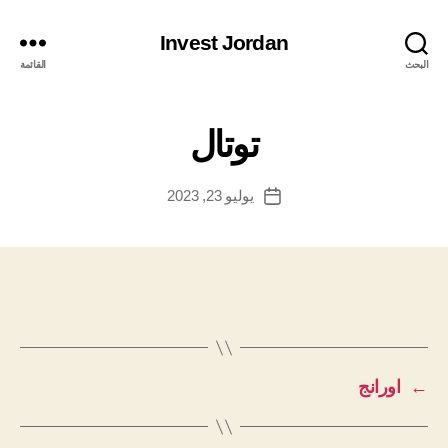
Invest Jordan
البحث
القائمة
توتال
يوليو 23, 2023
تاريخ
المقالة
←
اورانج