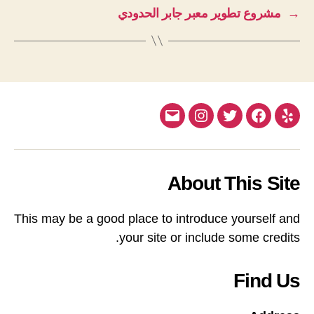
→
مشروع تطوير معبر جابر الحدودي
Email
Instagram
Twitter
Facebook
Yelp
About This Site
This may be a good place to introduce yourself and
your site or include some credits.
Find Us