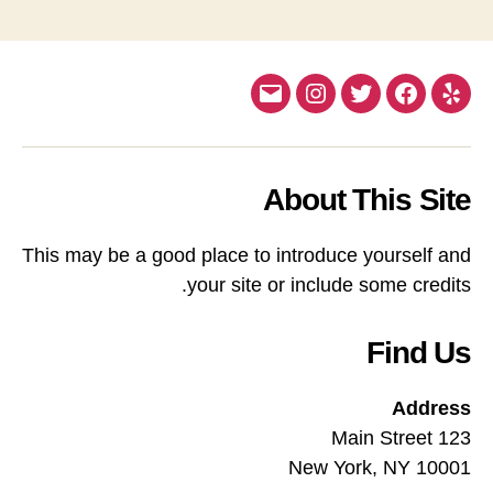
Email
Instagram
Twitter
Facebook
Yelp
About This Site
This may be a good place to introduce yourself and
your site or include some credits.
Find Us
Address
123 Main Street
New York, NY 10001