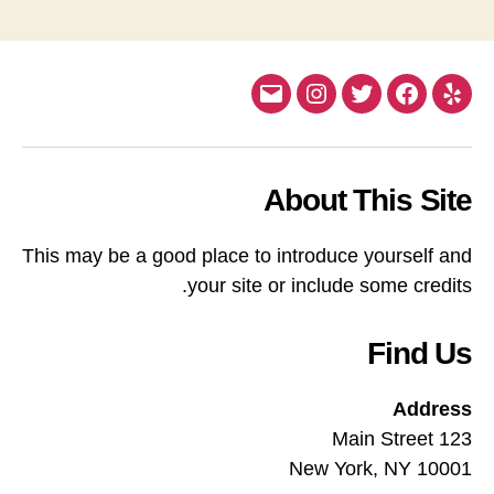
Email
Instagram
Twitter
Facebook
Yelp
About This Site
This may be a good place to introduce yourself and
your site or include some credits.
Find Us
Address
123 Main Street
New York, NY 10001