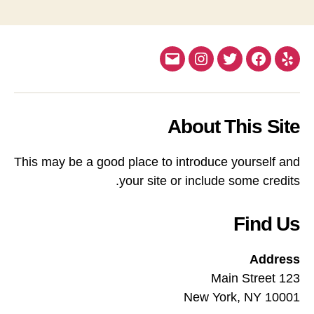
Email
Instagram
Twitter
Facebook
Yelp
About This Site
This may be a good place to introduce yourself and
your site or include some credits.
Find Us
Address
123 Main Street
New York, NY 10001