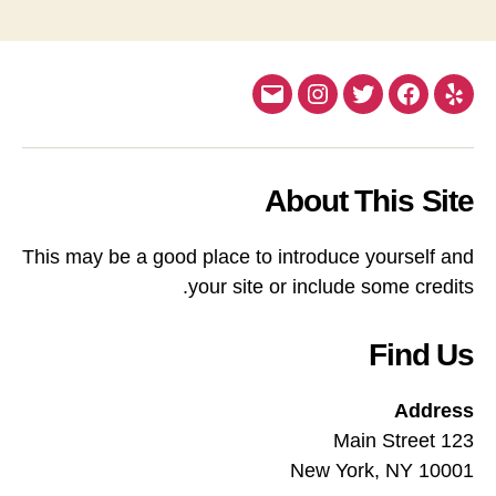
Email
Instagram
Twitter
Facebook
Yelp
About This Site
This may be a good place to introduce yourself and
your site or include some credits.
Find Us
Address
123 Main Street
New York, NY 10001