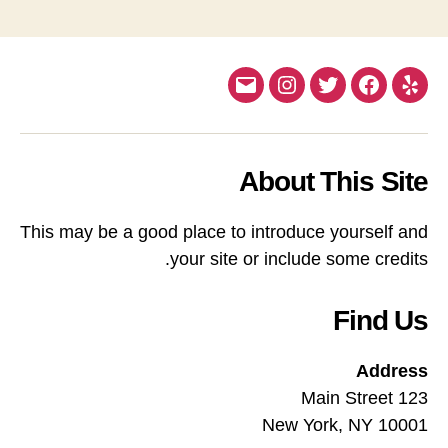
Email
Instagram
Twitter
Facebook
Yelp
About This Site
This may be a good place to introduce yourself and
your site or include some credits.
Find Us
Address
123 Main Street
New York, NY 10001