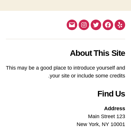
Email
Instagram
Twitter
Facebook
Yelp
About This Site
This may be a good place to introduce yourself and
your site or include some credits.
Find Us
Address
123 Main Street
New York, NY 10001